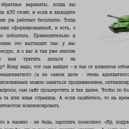
 обратные варианты, когда вы
где АТС стоит, и если и выходите
чик уж работает бесплатно. Тогда
ения сформированный, и есть, о
но поболтать. Применительно к
ению это выглядит так: у вас
есурс, и о вас и так уже многие
ем вам тратить деньги на
? Кому надо, тот сам найдет – и так от клиентов отбоя 
еадекватного (а на самом деле - очень адекватног
оисковиками можно заняться продвижением, оптимизир
апросы, сам сайт прошерстить и так далее. Чтобы по б
а та или иная страница. А если ошибетесь, то на вр
онтекстом компенсировать.
го в казино - не беда, зарплата позволяет: «Ну, под