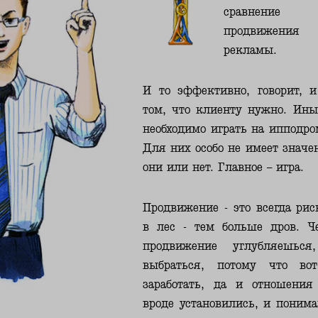
сравнение э
продвижения 
рекламы.
И то эффективно, говорит, и
том, что клиенту нужно. Ин
необходимо играть на ипподро
Для них особо не имеет знач
они или нет. Главное – игра.
Продвижение - это всегда ри
в лес - тем больше дров. 
продвижение углубляешьс
выбраться, потому что во
заработать, да и отношени
вроде установились, и понима