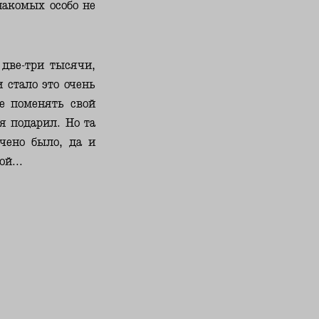
знакомых особо не
 две-три тысячи,
 стало это очень
е поменять свой
я подарил. Но та
ачено было, да и
й...