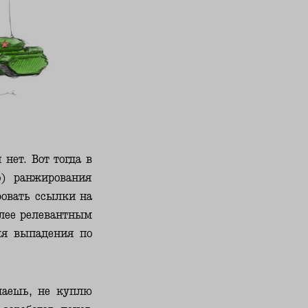
нет. Вот тогда в
о) ранжирования
овать ссылки на
олее релевантным
емя выпадения по
умаешь, не куплю