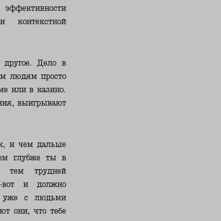
ффективности
и контекстной
 другое. Дело в
ым людям просто
ме или в казино.
ения, выигрывают
ск, и чем дальше
Чем глубже ты в
я, тем трудней
т-вот и должно
я уже с людьми
ют они, что тебе