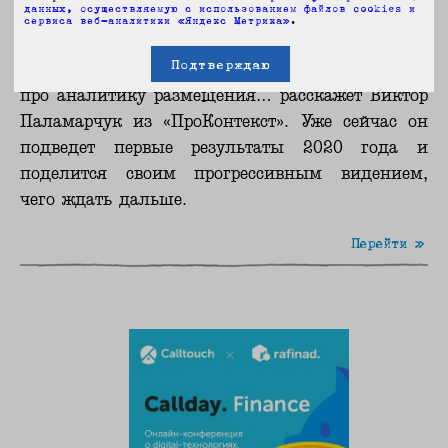
данных, осуществляемую с использованием файлов cookies и
ускорение
сервиса веб-аналитики «Яндекс Метрика»
.
Подтверждаю
Про будущее маркетинга... про тренды рынка…
про аналитику размещения… расскажет Виктор
Паламарчук из «ПроКонтекст». Уже сейчас он
подведет первые результаты 2020 года и
поделится своим прогрессивным видением,
чего ждать дальше.
Перейти »