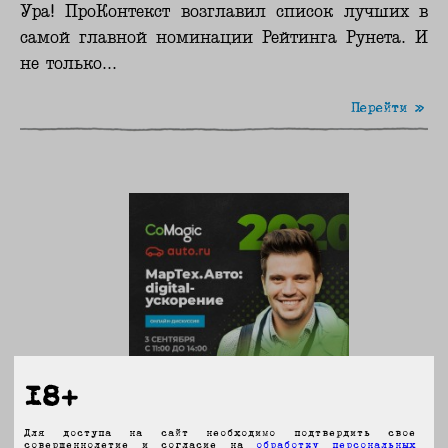
Ура! ПроКонтекст возглавил список лучших в
самой главной номинации Рейтинга Рунета. И
не только...
Перейти »
18+
31 августа, 2020
Для доступа на сайт необходимо подтвердить свое
Comagic. МарТех.Авто: digital-
совершеннолетие и согласие на
обработку персональных