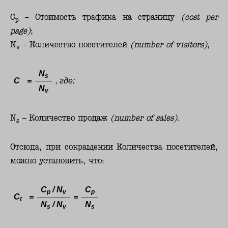
C
– Стоимость трафика на страницу
(cost per
p
page)
;
N
– Количество посетителей
(number of visitors)
,
v
N
s
C
=
, где:
N
v
N
– Количество продаж
(number of sales)
.
s
Отсюда, при сокращении Количества посетителей,
можно установить, что:
C
/ N
C
p
v
p
C
=
=
t
N
/ N
N
s
v
s