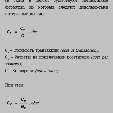
(и сайта в целом) существуют специальные
формулы, из которых следуют довольно-таки
интересные выводы:
C
v
C
=
, где:
t
C
C
– Стоимость транзакции
(cost of transaction)
;
t
C
– Затраты на привлечение посетителя
(cost per
v
visitors)
;
C – Конверсия
(conversion)
.
При этом:
C
p
C
=
, где:
v
N
v