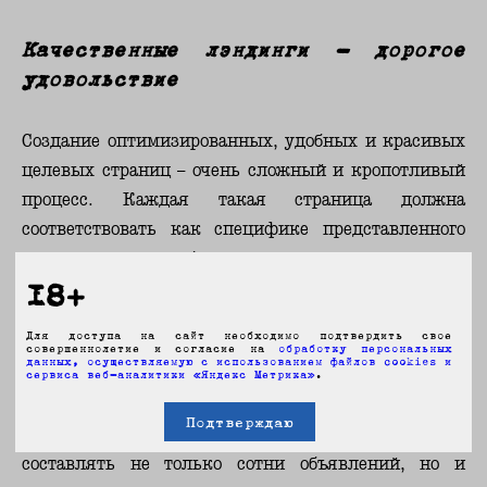
Качественные лэндинги – дорогое
удовольствие
Создание оптимизированных, удобных и красивых
целевых страниц – очень сложный и кропотливый
процесс. Каждая такая страница должна
соответствовать как специфике представленного
товара, так и особенностям целевой аудитории.
18+
Для разработки качественной посадочной
страницы необходим ручной труд веб-дизайнера,
Для доступа на сайт необходимо подтвердить свое
сео-копирайтера, оптимизатора и веб-мастера. При
совершеннолетие и согласие на
обработку персональных
данных, осуществляемую с использованием файлов cookies и
использовании неавтоматизированной контекстной
сервиса веб-аналитики «Яндекс Метрика»
.
рекламы понадобятся еще услуги и контент-
Подтверждаю
менеджера – ведь дополнительно придется
составлять не только сотни объявлений, но и