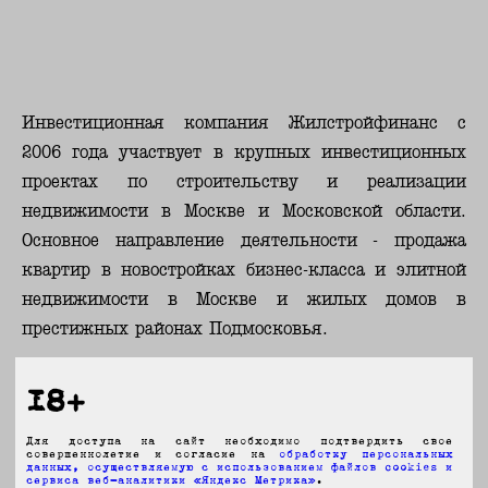
Инвестиционная компания Жилстройфинанс с
2006 года участвует в крупных инвестиционных
проектах по строительству и реализации
недвижимости в Москве и Московской области.
Основное направление деятельности - продажа
квартир в новостройках бизнес-класса и элитной
недвижимости в Москве и жилых домов в
престижных районах Подмосковья.
Профессионализм риэлторов и полное
18+
юридическое сопровождение сделок гарантирует
Для доступа на сайт необходимо подтвердить свое
клиентам Жилстройфинанса спокойствие не
совершеннолетие и согласие на
обработку персональных
данных, осуществляемую с использованием файлов cookies и
только при покупке, но и при последующем
сервиса веб-аналитики «Яндекс Метрика»
.