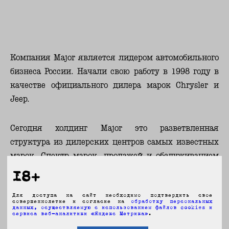
Компания Major является лидером автомобильного
бизнеса России. Начали свою работу в 1998 году в
качестве официального дилера марок Chrysler и
Jeep.
Сегодня холдинг Major это разветвленная
структура из дилерских центров самых известных
марок. Спектр марок, продажей и обслуживанием
которых они занимаются, постоянно расширяется,
18+
компания строит новые центры и улучшает
Для доступа на сайт необходимо подтвердить свое
инфраструктуру существующих.
совершеннолетие и согласие на
обработку персональных
данных, осуществляемую с использованием файлов cookies и
сервиса веб-аналитики «Яндекс Метрика»
.
На сегодняшний день компания Major является